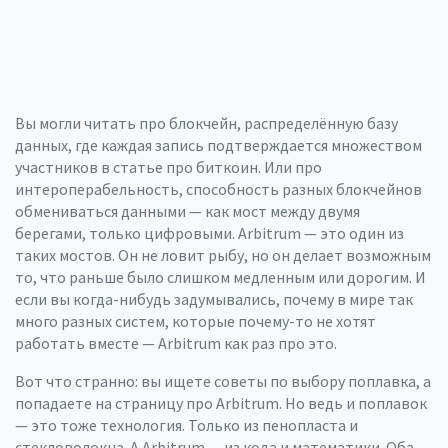
Вы могли читать про
блокчейн
,
распределённую базу
данных, где каждая запись подтверждается множеством
участников
в статье про биткоин. Или про
интероперабельность
,
способность разных блокчейнов
обмениваться данными
— как мост между двумя
берегами, только цифровыми. Arbitrum — это один из
таких мостов. Он не ловит рыбу, но он делает возможным
то, что раньше было слишком медленным или дорогим. И
если вы когда-нибудь задумывались, почему в мире так
много разных систем, которые почему-то не хотят
работать вместе — Arbitrum как раз про это.
Вот что странно: вы ищете советы по выбору поплавка, а
попадаете на страницу про Arbitrum. Но ведь и поплавок
— это тоже технология. Только из пенопласта и
стекловолокна. А Arbitrum — из кода и математики. Оба