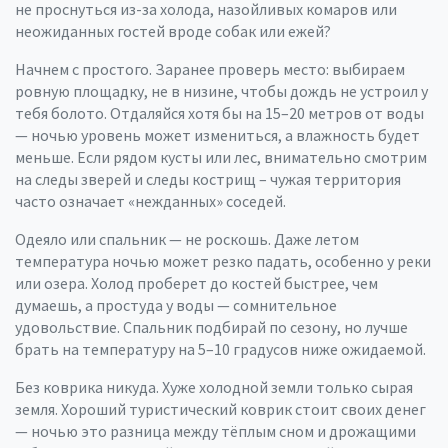
не проснуться из-за холода, назойливых комаров или
неожиданных гостей вроде собак или ежей?
Начнем с простого. Заранее проверь место: выбираем
ровную площадку, не в низине, чтобы дождь не устроил у
тебя болото. Отдаляйся хотя бы на 15–20 метров от воды
— ночью уровень может измениться, а влажность будет
меньше. Если рядом кусты или лес, внимательно смотрим
на следы зверей и следы кострищ – чужая территория
часто означает «нежданных» соседей.
Одеяло или спальник — не роскошь. Даже летом
температура ночью может резко падать, особенно у реки
или озера. Холод проберет до костей быстрее, чем
думаешь, а простуда у воды — сомнительное
удовольствие. Спальник подбирай по сезону, но лучше
брать на температуру на 5–10 градусов ниже ожидаемой.
Без коврика никуда. Хуже холодной земли только сырая
земля. Хороший туристический коврик стоит своих денег
— ночью это разница между тёплым сном и дрожащими