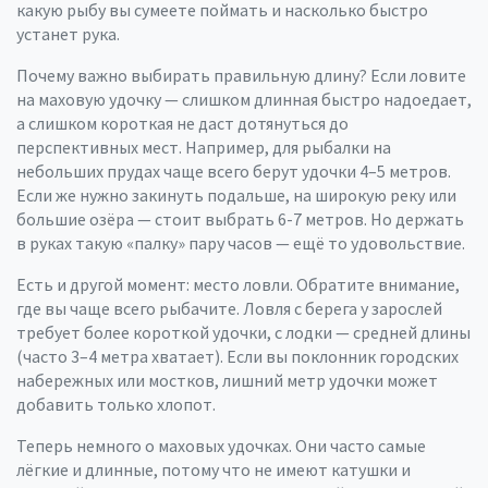
какую рыбу вы сумеете поймать и насколько быстро
устанет рука.
Почему важно выбирать правильную длину? Если ловите
на маховую удочку — слишком длинная быстро надоедает,
а слишком короткая не даст дотянуться до
перспективных мест. Например, для рыбалки на
небольших прудах чаще всего берут удочки 4–5 метров.
Если же нужно закинуть подальше, на широкую реку или
большие озёра — стоит выбрать 6-7 метров. Но держать
в руках такую «палку» пару часов — ещё то удовольствие.
Есть и другой момент: место ловли. Обратите внимание,
где вы чаще всего рыбачите. Ловля с берега у зарослей
требует более короткой удочки, с лодки — средней длины
(часто 3–4 метра хватает). Если вы поклонник городских
набережных или мостков, лишний метр удочки может
добавить только хлопот.
Теперь немного о маховых удочках. Они часто самые
лёгкие и длинные, потому что не имеют катушки и