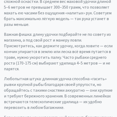
сложной оснастки. В среднем вес маховой удочки длиной
5–6 метров не превышает 300–350 грамм, что позволяет
махать ею часами без ощущения «налитых» рук. Советуем
брать максимально лёгкую модель — так рука устанет в
разы меньше.
Важная фишка: длину удочки подбирайте не по совету из
магазина, а под свой рост и манеру ловли.
Присмотритесь, как держите удочку, когда ловите — если
кончик упирается в землю или леска всё время путается в
траве, нужно укоротить палку. Часто рыбаки среднего
роста (170-175 см) выбирают удилища 4–5 метров — и не
парятся.
Любопытная штука: длинная удочка способна «гасить»
рывки крупной рыбы благодаря своей упругости, но
обращайтесь с такими снастями аккуратно — они хрупкие
и требуют бережного хранения. В современных линейках
встречаются телескопические удилища — их удобно
перевозить в любом багажнике.