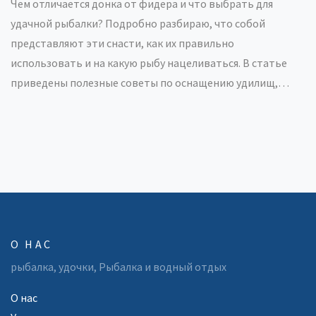
Чем отличается донка от фидера и что выбрать для
удачной рыбалки? Подробно разбираю, что собой
представляют эти снасти, как их правильно
использовать и на какую рыбу нацеливаться. В статье
приведены полезные советы по оснащению удилищ,
выбору оснастки и месту ловли. Рассказываю настоящие
истории рыбаков, даю лайфхаки для начинающих и
делюсь профессиональными хитростями. Если вы
задумываетесь о покупке донки или фидера, здесь
найдете все ответы.
О НАС
рыбалка, удочки, Рыбалка и водный отдых
О нас