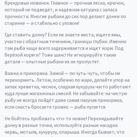
брендовых новинок. Главное — прочная леска, крючок,
который не подведёт, и надёжная катушка с запаса
прочности. Многие рыбаки до сих пор делают донки по
старинке — и стабильно с уловом!
Где ставить донку? Если не знаете места, ищите ямы,
участки с обратным течением, границы глубин. Именно
там рыба чаще всего задерживается и ищет корм. Под
берёзой коряги? Тоже шанс! Не игнорируйте такие
детали — опытные рыбаки их не пропустят.
Важна и прикормка. Зимой — по чуть-чуть, чтобы не
перекормить. Летом, особенно по жаре, делайте упор на
запах: креветка, чеснок, сладкая кукуруза часто работают
куда лучше магазинных смесей. Не забывайте: на чистую
рыбу не всегда пойдёт даже самая пахучая прикормка,
если снасть бросаете громко — рыба пугается.
Не бойтесь пробовать что-то новое! Перекидывайте
донку в разные точки, используйте разные насадки:
червь, мотыля, кукурузу, опарыша. Иногда бывает, что