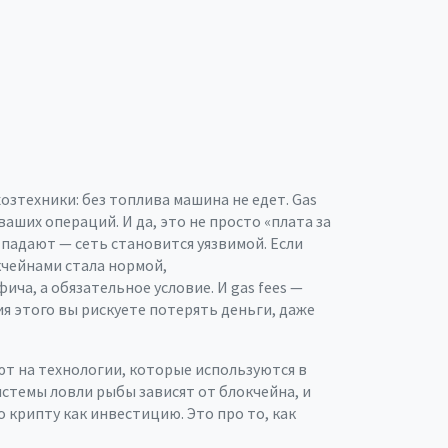
озтехники: без топлива машина не едет. Gas
аших операций. И да, это не просто «плата за
s падают — сеть становится уязвимой. Если
кчейнами стала нормой,
фича, а обязательное условие. И gas fees —
ия этого вы рискуете потерять деньги, даже
яют на технологии, которые используются в
стемы ловли рыбы зависят от блокчейна, и
 крипту как инвестицию. Это про то, как