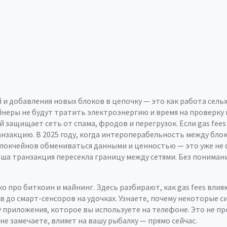
 и добавления новых блоков в цепочку
— это как работа сельх
айнеры не будут тратить электроэнергию и время на проверку в
й защищает сеть от спама, фродов и перегрузок. Если gas fee
нзакцию. В 2025 году, когда интероперабельность между бло
блокчейнов обмениваться данными и ценностью
— это уже не 
аша транзакция пересекла границу между сетями. Без пониман
о про биткоин и майнинг. Здесь разбирают, как gas fees вли
до смарт-сенсоров на удочках. Узнаете, почему некоторые си
 приложения, которое вы используете на телефоне. Это не про
е замечаете, влияет на вашу рыбалку — прямо сейчас.