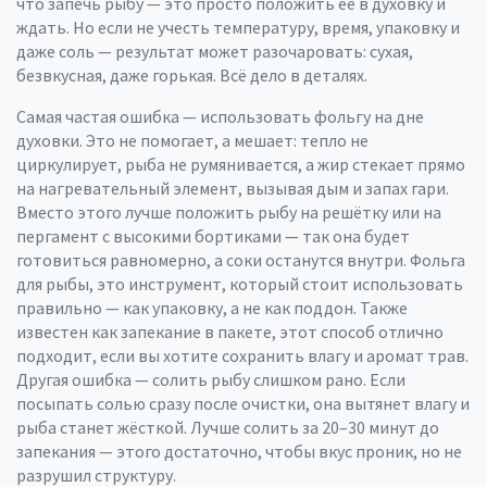
что запечь рыбу — это просто положить её в духовку и
ждать. Но если не учесть температуру, время, упаковку и
даже соль — результат может разочаровать: сухая,
безвкусная, даже горькая. Всё дело в деталях.
Самая частая ошибка — использовать фольгу на дне
духовки. Это не помогает, а мешает: тепло не
циркулирует, рыба не румянивается, а жир стекает прямо
на нагревательный элемент, вызывая дым и запах гари.
Вместо этого лучше положить рыбу на решётку или на
пергамент с высокими бортиками — так она будет
готовиться равномерно, а соки останутся внутри.
Фольга
для рыбы
,
это инструмент, который стоит использовать
правильно — как упаковку, а не как поддон
. Также
известен как
запекание в пакете
, этот способ отлично
подходит, если вы хотите сохранить влагу и аромат трав.
Другая ошибка — солить рыбу слишком рано. Если
посыпать солью сразу после очистки, она вытянет влагу и
рыба станет жёсткой. Лучше солить за 20–30 минут до
запекания — этого достаточно, чтобы вкус проник, но не
разрушил структуру.