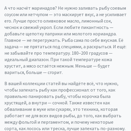
А что насчёт маринадов? Не нужно заливать рыбу соевым
соусом или кетчупом — это маскирует вкус, а не усиливает
его. Лучше просто оливковое масло, лимонный сок,
чеснок и свежий укроп. Если любите пикантность —
добавьте щепотку паприки или молотого кориандра.
Главное — не перегружать. Рыба сама по себе вкусная. Её
задача — не прятаться под специями, а раскрыться. И ещё:
не забывайте про температуру. 180–200 градусов —
идеальный диапазон. При такой температуре кожа
хрустит, а мясо остаётся нежным. Меньше — будет
вариться, больше — сгорит.
В вашей коллекции статей вы найдёте всё, что нужно,
чтобы запекать рыбу как профессионал: от того,
как
правильно панировать рыбу
,
чтобы корочка была
хрустящей, а внутри — сочной
. Также известен как
обваливание в муке или сухарях
, это техника, которая
работает не для всех видов рыбы
, до того, как выбрать
между фольгой и пергаментом, и почему некоторые
сорта, как лосось или треска, лучше запекать по-разному.