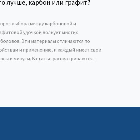
то лучше, карбон или графит?
прос выбора между карбоновой и
афитовой удочкой волнует многих
боловов. Эти материалы отличаются по
ойствам и применению, и каждый имеет свои
юсы и минусы. В статье рассматриваются
ючевые различия, преимущества и
достатки карбона и графита. Также
едлагаются советы, как выбрать подходящую
очку в зависимости от типа рыбалки.
татели узнают о современных тенденциях в
боре материалов для удочек.