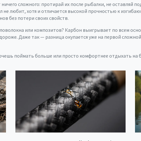
ничего сложного: протирай их после рыбалки, не оставляй под
л не любит, хотя и отличается высокой прочностью к изгиба
нов без потери своих свойств.
кловолокна или композитов? Карбон выигрывает по всем осно
ь дороже. Даже так — разница окупается уже на первой сложной
очешь поймать больше или просто комфортнее отдыхать на бе