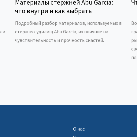
Материалы стержней Abu Garcia:
Ч
что внутри и как выбрать
Подробный разбор материалов, используемых в
Во
м и
стержнях удилищ Abu Garcia, их влияние на
гр
чувствительность и прочность снастей.
ры
св
пл
кл
не
пр
уд
Чи
вы
О нас