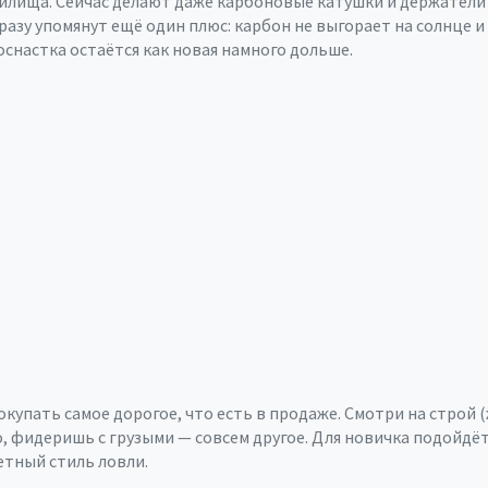
дилища. Сейчас делают даже карбоновые катушки и держатели 
азу упомянут ещё один плюс: карбон не выгорает на солнце и 
оснастка остаётся как новая намного дольше.
упать самое дорогое, что есть в продаже. Смотри на строй (
о, фидеришь с грузыми — совсем другое. Для новичка подойд
етный стиль ловли.