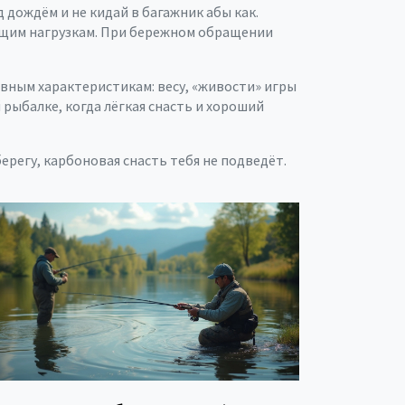
 дождём и не кидай в багажник абы как.
ющим нагрузкам. При бережном обращении
вным характеристикам: весу, «живости» игры
 рыбалке, когда лёгкая снасть и хороший
регу, карбоновая снасть тебя не подведёт.