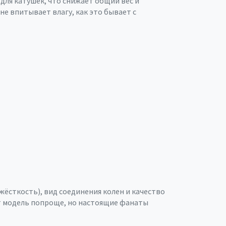
для катушек, что снижает общий вес и
не впитывает влагу, как это бывает с
жёсткость), вид соединения колен и качество
ёт модель попроще, но настоящие фанаты