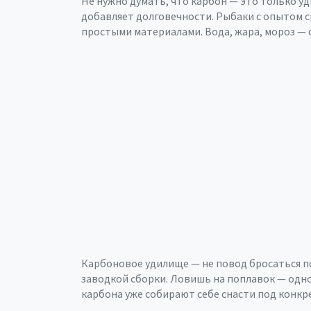
Не нужно думать, что карбон — это только у
добавляет долговечности. Рыбаки с опытом ср
простыми материалами. Вода, жара, мороз — 
Карбоновое удилище — не повод бросаться пок
заводкой сборки. Ловишь на поплавок — одн
карбона уже собирают себе снасти под конкр