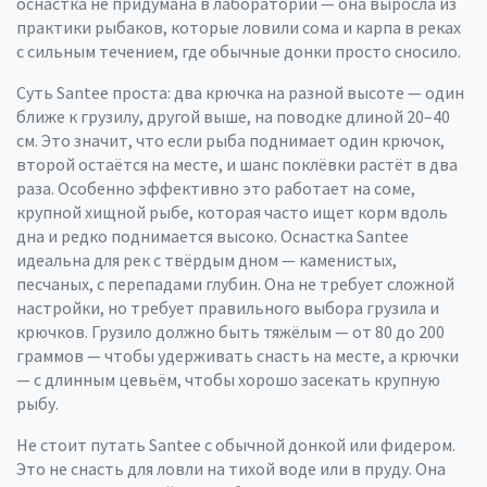
оснастка не придумана в лаборатории — она выросла из
практики рыбаков, которые ловили сома и карпа в реках
с сильным течением, где обычные донки просто сносило.
Суть Santee проста: два крючка на разной высоте — один
ближе к грузилу, другой выше, на поводке длиной 20–40
см. Это значит, что если рыба поднимает один крючок,
второй остаётся на месте, и шанс поклёвки растёт в два
раза. Особенно эффективно это работает на
соме
,
крупной хищной рыбе, которая часто ищет корм вдоль
дна и редко поднимается высоко
. Оснастка Santee
идеальна для рек с твёрдым дном — каменистых,
песчаных, с перепадами глубин. Она не требует сложной
настройки, но требует правильного выбора грузила и
крючков. Грузило должно быть тяжёлым — от 80 до 200
граммов — чтобы удерживать снасть на месте, а крючки
— с длинным цевьём, чтобы хорошо засекать крупную
рыбу.
Не стоит путать Santee с обычной донкой или фидером.
Это не снасть для ловли на тихой воде или в пруду. Она