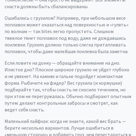
снасти должны быть сбалансированы.
Ошибались с грузилом? Например, при небольшом весе
поплавок может оказаться над поверхностью и «гулять»
по волнам — так bites легко пропустить. Слишком
тяжелое тянет поплавок под воду, даже не дождавшись
поклевки. Грузило должно только слегка притапливать
поплавок, чтобы даже малейшая поклевка была заметна.
Если ловите на донку — обращайте внимание на дно.
Илистое дно? Плоское широкое грузило не уйдет глубоко
и не увязнет. На камнях и гальке подойдет компактная
форма. Рыбачите на фидер? Вес грузила (и кормушки)
подбирайте так, чтобы снасть не сносило течением, но
при этом не перегружалась. Обычно подбирают опытным
путем: делают контрольные забросы и смотрят, как
ведет себя снасть.
Маленький лайфхак: когда не знаете, какой вес брать —
берите несколько вариантов. Лучше ошибиться в
«меньшую сторону» и добавить груз, чем перестараться и