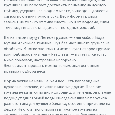
грузило? Оно помогает доставить приманку на нужную
глубину, удержать ее в одном месте, а иногда — донести
сигнал поклевки прямо в руку. Вес и форма грузила
зависит не только от типа снасти, но и от водоема, силы
течения, типа рыбы, и даже от погодных условий.
Вы на тихом пруду? Легкое грузило — ваш выбор. Вода
мутная и сильное течение? Тут без массивного грузила не
обойтись. Многие экономят и используют старое грузило
или подбирают «на глаз». Результат — путается снасть,
мимо поклевок, настроение испорчено.
Экспериментировать можно только зная основные
правила подбора веса.
Форма важна не меньше, чем вес. Есть каплевидные,
курковые, плоские, оливки и многие другие. Плоские
грузила не катятся по дну и хороши для течения, овальные
подойдут для стоячей воды. Иногда смешивают грузила
разного типа для лучшего баланса, особенно при ловле на
фидер. Не стоит использовать тяжелое грузило на
тонкой леске — она просто не выдержит. Все элементы