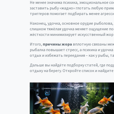
Не менее значима
психика
,
эмоциональное сос
заставить рыбу «жадно» глотать любую прим
триггеров помогает подбирать менее агресс
Наконец,
удочка
,
основное орудие рыболова,
слишком тяжёлая удочка меняет ощущение пок
жёсткости минимизирует искусственный жор 
Итого,
причины жора
вплотную связаны меж
рыбалка повышает стресс, а психика и удочк
отдых и избежать переедания – как у рыбы, так
Дальше вы найдёте подборку статей, где под
отдыху на берегу. Откройте список и найдит