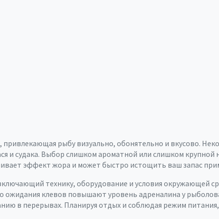
, привлекающая рыбу визуально, обонятельно и вкусово
. Нек
ася и судака. Выбор слишком ароматной или слишком крупной 
силивает эффект жора и может быстро истощить ваш запас при
 включающий технику, оборудование и условия окружающей с
го ожидания клевов повышают уровень адреналина у рыболова
анию в перерывах. Планируя отдых и соблюдая режим питания,