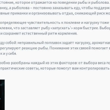
тояние, которое отражается на поведении рыбы и рыболова
анку, а рыболова – постоянно заказывать еду, чтобы поддер
ивные приманки и организовывать отдых, снижающий риск жо
 определяющее чувствительность к поклевке и нагрузку
тоже 
левки, что заставляет рыбу «запускать’» корм быстрее. Выбо
и сохраняет естественный ритм кормления.
ду собой: неправильный поплавок задаёт нагрузку, ароматна
а регулируют реакцию рыбы. Понимание этих связей помогае
 и у себя.
робно разобраны каждый из этих факторов: от выбора веса п
е практические советы, которые помогут вам контролировать