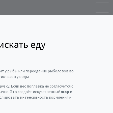
искать еду
ит у рыбы или переедание рыболовов во
гих часов у воды.
рузку
. Если вес поплавка не согласуется с
бычно. Это создаёт искусственный
жор
и
ролировать интенсивность кормления и