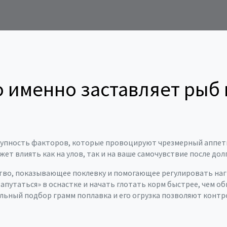
 именно заставляет рыб 
купность факторов, которые провоцируют чрезмерный аппет
ожет влиять как на улов, так и на ваше самочувствие после дол
тво, показывающее поклевку и помогающее регулировать наг
апутаться» в оснастке и начать глотать корм быстрее, чем о
льный подбор грамм поплавка и его огрузка позволяют конт