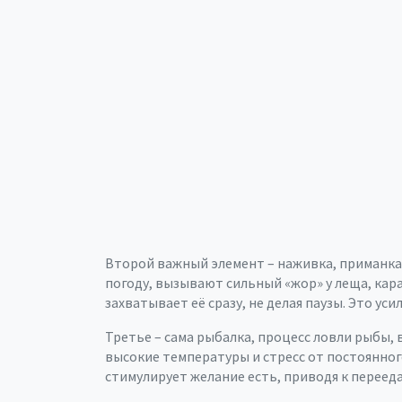
Второй важный элемент –
наживка
,
приманка
погоду, вызывают сильный «жор» у леща, кар
захватывает её сразу, не делая паузы. Это у
Третье – сама
рыбалка
,
процесс ловли рыбы,
высокие температуры и стресс от постоянно
стимулирует желание есть, приводя к переед