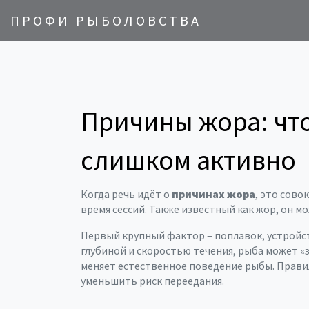
ПРОФИ РЫБОЛОВСТВА
Причины жора: что
слишком активно
Когда речь идёт о
причинах жора
,
это сово
время сессий
. Также известный как
жор
, он м
Первый крупный фактор –
поплавок
,
устройс
глубиной и скоростью течения, рыба может «з
меняет естественное поведение рыбы. Прави
уменьшить риск переедания.