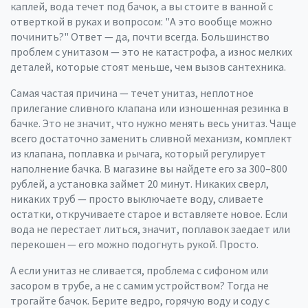
каплей, вода течет под бачок, а вы стоите в ванной с
отверткой в руках и вопросом: "А это вообще можно
починить?"
Ответ — да, почти всегда. Большинство
проблем с унитазом — это не катастрофа, а износ мелких
деталей, которые стоят меньше, чем вызов сантехника.
Самая частая причина —
течет унитаз
,
неплотное
прилегание сливного клапана или изношенная резинка в
бачке
. Это не значит, что нужно менять весь унитаз. Чаще
всего достаточно заменить
сливной механизм
,
комплект
из клапана, поплавка и рычага, который регулирует
наполнение бачка
. В магазине вы найдете его за 300–800
рублей, а установка займет 20 минут. Никаких сверл,
никаких труб — просто выключаете воду, сливаете
остатки, откручиваете старое и вставляете новое. Если
вода не перестает литься, значит, поплавок заедает или
перекошен — его можно подогнуть рукой. Просто.
А если
унитаз не сливается
,
проблема с сифоном или
засором в трубе, а не с самим устройством
? Тогда не
трогайте бачок. Берите ведро, горячую воду и соду с