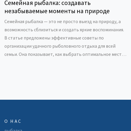
Семейная рыбалка: создавать
незабываемые моменты на природе
Семейная рыбалка — это не просто выезд на природу, а
возможность сблизиться и создать яркие воспоминания.
В статье предложены эффективные советы по
организации удачного рыболовного отдыха для всей
семьи. Она показывает, как выбрать оптимальное место
и снасти, а также обучает детей рыболовным навыкам с
веселыми активностями. Кроме того, приводятся
интересные факты о влиянии такого отдыха на семейные
отношения. Погрузитесь в мир увлекательной рыбалки,
превращающей обычный уикенд в настоящее
приключение.
О НАС
рыбалка