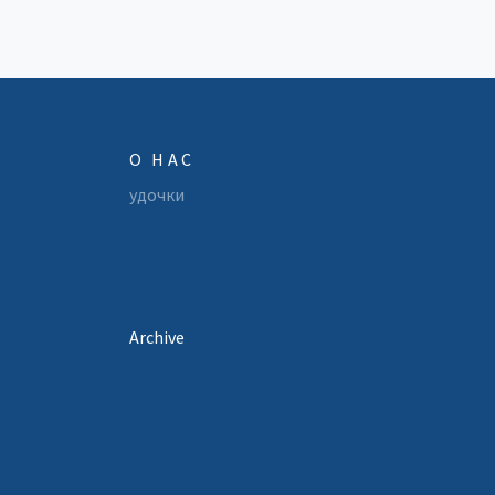
стремится поймать идеальную рыбу.
О НАС
удочки
Archive