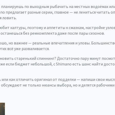
ч: планируешь по выходным рыбачить на местных водоёмах и
ano предлагает разные серии, главное — не лениться читать о
я ловить.
любит халтуры, поэтому и аппетиты к смазкам, настройке узл
останешься без ремкомплекта даже после пары сезонов.
орошо, но важнее — реальные впечатления и уловы. Большинств
угих всё уже разваливается.
новить старенький спиннинг? Достаточно пару минут посмот
же если бюджет небольшой, с Shimano есть шанс найти досто
ь или как отличить оригинал от подделки — напиши свои мысл
 обсуждают не только нюансы выбора, но и делятся рабочими