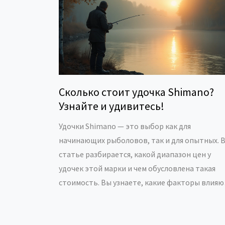
Сколько стоит удочка Shimano?
Узнайте и удивитесь!
Удочки Shimano — это выбор как для
начинающих рыболовов, так и для опытных. 
статье разбирается, какой диапазон цен у
удочек этой марки и чем обусловлена такая
стоимость. Вы узнаете, какие факторы влияю
на цену и какие модели предпочесть в
зависимости от вашего опыта и предпочтени
Будет полезно тем, кто стоит перед выбором