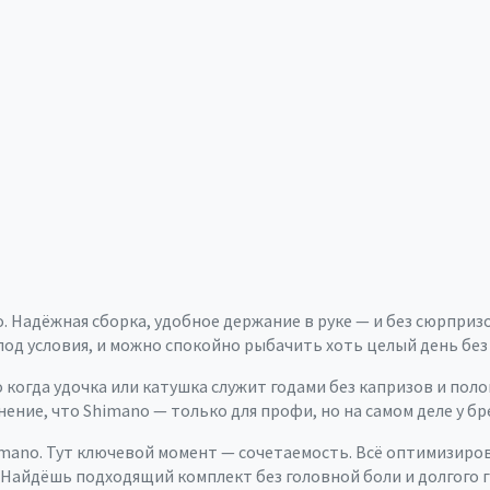
о. Надёжная сборка, удобное держание в руке — и без сюрпри
д условия, и можно спокойно рыбачить хоть целый день без у
 когда удочка или катушка служит годами без капризов и поло
нение, что Shimano — только для профи, но на самом деле у б
imano. Тут ключевой момент — сочетаемость. Всё оптимизиро
айдёшь подходящий комплект без головной боли и долгого г