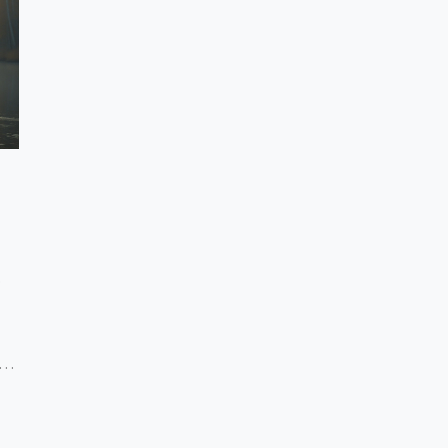
В
т
й.
 и