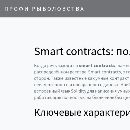
ПРОФИ РЫБОЛОВСТВА
Smart contracts: 
Когда речь заходит о
smart contracts
, важн
распределённом реестре.
Smart contracts
,
это
сторон
. Также известные как
умные контрак
неизменяемость и прозрачность данных
. Наи
встроенный язык Solidity для написания умны
работающие полностью на блокчейне без це
Ключевые характер