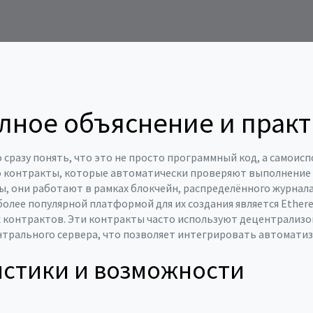
полное объяснение и пра
о сразу понять, что это не просто программный код, а самои
 контракты, которые автоматически проверяют выполнение у
ты
, они работают в рамках
блокчейн
,
распределённого журнал
более популярной платформой для их создания является
Ether
х контрактов
. Эти контракты часто используют
децентрализо
нтрального сервера
, что позволяет интегрировать автомати
истики и возможности