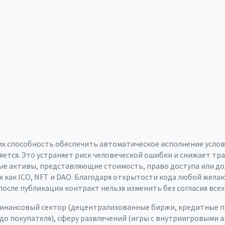
 их способность обеспечить автоматическое исполнение услов
няется. Это устраняет риск человеческой ошибки и снижает тр
е активы, представляющие стоимость, право доступа или до
х как ICO, NFT и DAO. Благодаря открытости кода любой жела
осле публикации контракт нельзя изменить без согласия всех
инансовый сектор (децентрализованные биржи, кредитные п
о покупателя), сферу развлечений (игры с внутриигровыми а