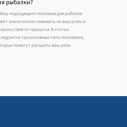
ля рыбалки?
бор подходящего поплавка для рыбалки
жет значительно повлиять на ваш успех и
овольствие от процесса. В статье
следуются три основных типа поплавков,
торые помогут улучшить ваш улов:
адиционные, скользящие и ваглеры. Каждый
 них имеет свои уникальные особенности и
едназначения, которые мы рассмотрим
дробно. Узнайте, какой вид поплавка
еально подходит для ваших нужд и как он
жет повлиять на ловлю рыбы.