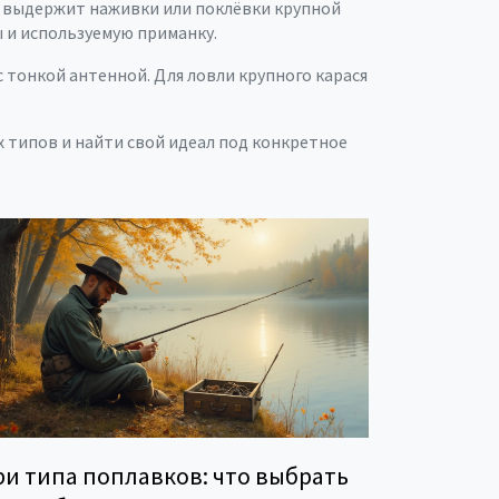
не выдержит наживки или поклёвки крупной
ы и используемую приманку.
с тонкой антенной. Для ловли крупного карася
 типов и найти свой идеал под конкретное
ри типа поплавков: что выбрать