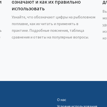
и
означают и как их правильно
д
использовать
Вы
Узнайте, что обозначают цифры на рыболовном
мо
поплавке, как их читать и применять в
уд
ь
практике. Подробные пояснения, таблица
ис
е
сравнения и ответы на популярные вопросы.
ко
тр
из
пр
по
ид
мо
О нас
Условия использования