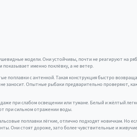
ушевидные модели. Они устойчивы, почти не реагируют на ряб
 показывает именно поклёвку, а не ветер.
тые поплавки с антенкой. Такая конструкция быстро возвраща
не заносит. Опытные рыбаки предварительно проверяют, как 
даже при слабом освещении или тумане. Белый и жёлтый легко
ют при сильном отражении воды.
альсовые поплавки лёгкие, отлично подходят новичкам. Но ес
ы. Они стоят дороже, зато более чувствительные и живучие