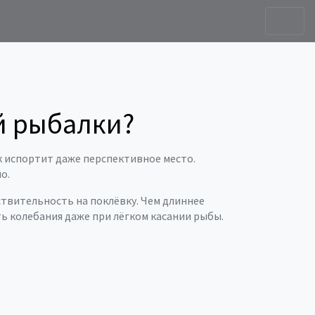
й рыбалки?
к испортит даже перспективное место.
о.
ствительность на поклёвку. Чем длиннее
ть колебания даже при лёгком касании рыбы.