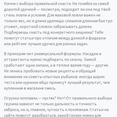
Начни с выбора правильной снасти. Не гоняйся за самой
дорогой удочкой — посмотри, подходит ли она под твой
стиль ловли и условия. Для маховой ловли важен не
только вес, но и длина удилища: слишком длинная быстро
утомит, короткой сложно забрасывать далеко.
Подбираешь снасть под конкретного хищника? Тебе
помогут статьи про отличия между донкой и фидером
или рейтинг лучших удочек для разных задач.
В прикорме нет универсальной формулы. Насадки и
аттрактанты нужно подбирать по сезону. Зимой
сработают одни запахи, а в теплое время году — другие.
Не ленись пробовать новые рецепты и обращай
внимание на советы опытных рыбаков: иногда шарик
теста или куриное яйцо принесут лучший результат, чем
купленная в магазине смесь.
Огрузка поплавка — пустяк? Нет! От правильного выбора
грузика зависит не только дальность и точность
заброса, но и, главное, чуткость к поклёвкам. Статьи на
сайте помогут разобраться, какой грузик нужен для