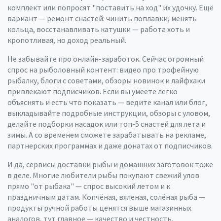
комплект или попросят "поставить на ход" их удочку. Ещё
вариант — ремонт снастей: чинить поплавки, менять
кольца, восстанавливать катушки — работа хоть и
кропотливая, но доход реальный.
Не забывайте про онлайн-заработок. Сейчас огромный
спрос на рыболовный контент: видео про трофейную
рыбалку, блоги с советами, обзоры новинок и лайфхаки
привлекают подписчиков. Если вы умеете легко
объяснять и есть что показать — ведите канал или блог,
выкладывайте подробные инструкции, обзоры с уловом,
делайте подборки насадок или топ-5 снастей для лета и
зимы. А со временем сможете зарабатывать на рекламе,
партнерских программах и даже донатах от подписчиков.
И да, сервисы доставки рыбы и домашних заготовок тоже
в деле. Многие любители рыбы покупают свежий улов
прямо "от рыбака" — спрос высокий летом и к
праздничным датам. Копчёная, вяленая, солёная рыба —
продукты ручной работы ценятся выше магазинных
аналогов, тут главное — качество и честность.