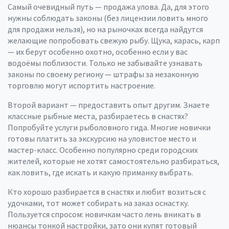
Самый очевидный путь — продажа улова. Да, для этого
нужны соблюдать законы (без лицензии ловить много
для продажи нельзя), но на рыночках всегда найдутся
желающие попробовать свежую рыбу. Щука, карась, карп
— их берут особенно охотно, особенно если у вас
водоёмы поблизости. Только не забывайте узнавать
законы по своему региону — штрафы за незаконную
торговлю могут испортить настроение.
Второй вариант — предоставить опыт другим. Знаете
классные рыбные места, разбираетесь в снастях?
Попробуйте услуги рыболовного гида. Многие новички
готовы платить за экскурсию на уловистое место и
мастер-класс. Особенно популярно среди городских
жителей, которые не хотят самостоятельно разбираться,
как ловить, где искать и какую приманку выбрать.
Кто хорошо разбирается в снастях и любит возиться с
удочками, тот может собирать на заказ оснастку.
Пользуется спросом: новичкам часто лень вникать в
нюансы тонкой настройки, зато они купят готовый