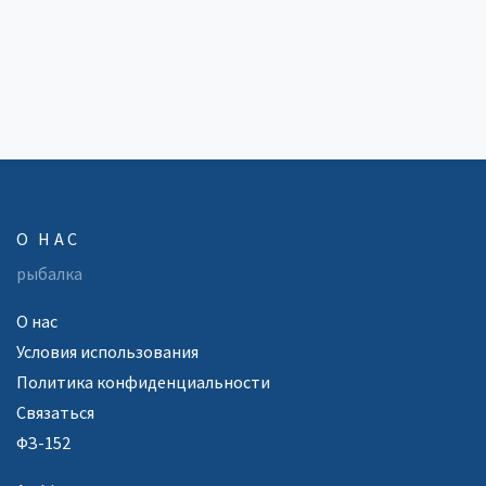
рыболовных турнирах. Поделимся советами по
увеличению дохода и избежанию распространённых
ошибок. Для тех, кто хочет сделать шаг от любительской
рыбалки к профессиональной деятельности, эта
подборка информации станет настоящим кладом.
О НАС
рыбалка
О нас
Условия использования
Политика конфиденциальности
Связаться
ФЗ-152