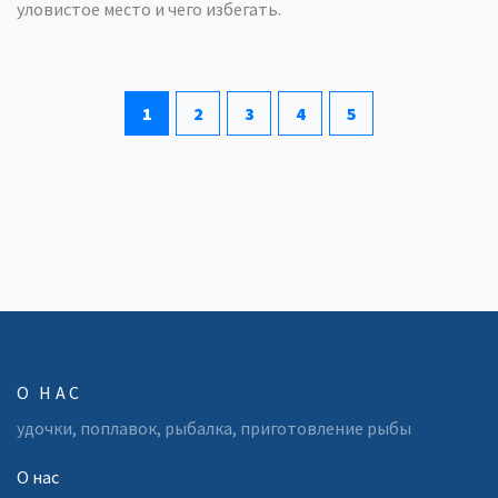
уловистое место и чего избегать.
1
2
3
4
5
О НАС
удочки, поплавок, рыбалка, приготовление рыбы
О нас