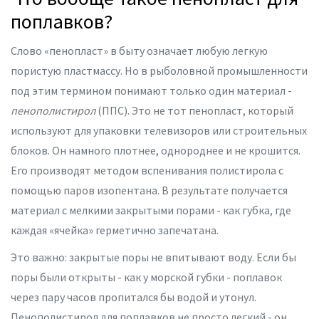
поплавков?
Слово «пенопласт» в быту означает любую легкую
пористую пластмассу. Но в рыболовной промышленности
под этим термином понимают только один материал -
пенополистирол
(ППС). Это не тот пенопласт, который
используют для упаковки телевизоров или строительных
блоков. Он намного плотнее, однороднее и не крошится.
Его производят методом вспенивания полистирола с
помощью паров изопентана. В результате получается
материал с мелкими закрытыми порами - как губка, где
каждая «ячейка» герметично запечатана.
Это важно: закрытые поры не впитывают воду. Если бы
поры были открыты - как у морской губки - поплавок
через пару часов пропитался бы водой и утонул.
Пенополистирол для поплавков не просто легкий - он