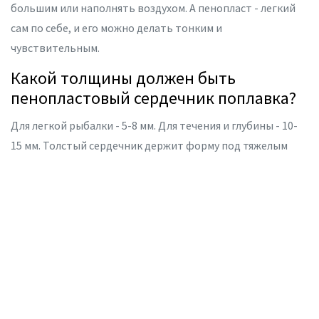
большим или наполнять воздухом. А пенопласт - легкий
сам по себе, и его можно делать тонким и
чувствительным.
Какой толщины должен быть
пенопластовый сердечник поплавка?
Для легкой рыбалки - 5-8 мм. Для течения и глубины - 10-
15 мм. Толстый сердечник держит форму под тяжелым
грузилом и не сжимается. Но если он слишком толстый -
поплавок станет нечувствительным к мелким поклевкам.
Можно ли сделать поплавок из
пенопласта самому?
Да, можно. Возьмите блок модифицированного
пенополистирола (MPS), вырежьте форму ножом,
отшлифуйте наждачкой, просушите и покройте