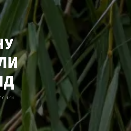
НУ
ЛИ
ИД
ДОЧКИ