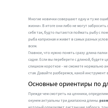
Многие новички совершают одну и ту же ошиб
жизни». В итоге они либо не могут забросить
себя так, будто пытаются поймать рыбу с по
рыба капризная и живет в самых разных услов
всем.
Главное, что нужно понять сразу: длина палки
садке. Если вы переберете с длиной, будете ц
слишком короткое - не сможете нормально ан
стая. Давайте разберемся, какой инструмент
Основные ориентиры по д
Прежде чем смотреть на ценники, определим
окунем актуальны три диапазона длины.
разм
который определяет дистанцию заброса, точ