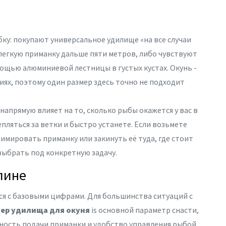
ку: покупают универсальное удилище «на все случаи
 легкую приманку дальше пяти метров, либо чувствуют
мощью алюминиевой лестницы в густых кустах. Окунь -
иях, поэтому один размер здесь точно не подходит
 напрямую влияет на то, сколько рыбы окажется у вас в
епляться за ветки и быстро устанете. Если возьмете
имировать приманку или закинуть её туда, где стоит
 выбрать под конкретную задачу.
лине
ся с базовыми цифрами. Для большинства ситуаций с
ер удилища для окуня
is
основной параметр снасти,
ность подачи приманки и удобство управления рыбой