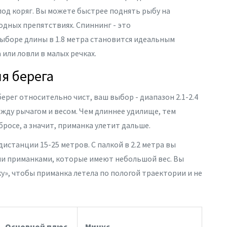
од коряг. Вы можете быстрее поднять рыбу на
водных препятствиях.
Спиннинг
- это
ыборе длины в 1.8 метра становится идеальным
или ловли в малых речках.
я берега
берег относительно чист, ваш выбор - диапазон 2.1-2.4
ежду рычагом и весом. Чем длиннее удилище, тем
росе, а значит, приманка улетит дальше.
дистанции 15-25 метров. С палкой в 2.2 метра вы
и приманками
, которые имеют небольшой вес. Вы
», чтобы приманка летела по пологой траектории и не
Основной плюс
Минус