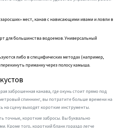
заросших» мест, канав с нависающими ивами и ловли в
рт для большинства водоемов. Универсальный
зуются либо в специфических методах (например,
 перекинуть приманку через полосу камыша.
 кустов
рая заброшенная канава, где окунь стоит прямо под
рехметровый спиннинг, вы потратите больше времени на
есь на сцену выходят короткие инструменты.
ть точные, короткие забросы. Вы буквально
и. Кроме того, короткий бланк гораздо легче