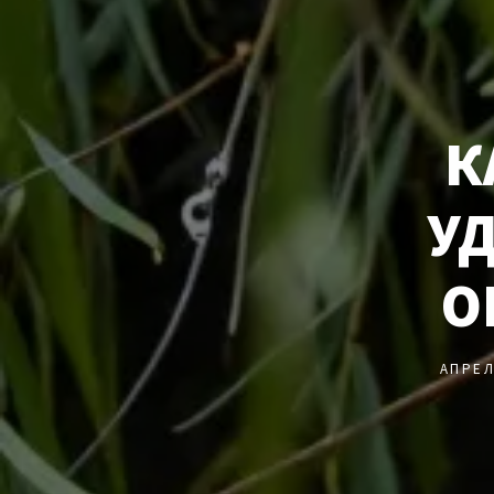
К
У
О
АПРЕЛ