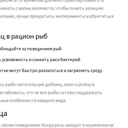
ресом. В то время как для некоторых карповых это
начать с малых количеств, чтобы понять реакцию
могание, лучше прекратить эксперименты и обратиться
ц в рацион рыб
аблюдайте за поведением рыб.
 усвояемость и снизить риск бактерий.
тки могут быстро разлагаться и загрязнять среду.
ь рыбе питательную добавку, ключ к успеху в
не забывать, что не все рыбы готовы поддержать
ьные особенности каждого вида.
ца
 своим поведением. Когда речь заходит о кормлении их