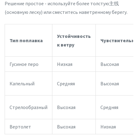
Решение простое - используйте более толстую主线
(основную леску) или сместитесь наветренному берегу.
Устойчивость
Тип поплавка
Чувствительно
к ветру
Гусиное перо
Низкая
Высокая
Капельный
Средняя
Высокая
Стрелообразный
Высокая
Средняя
Вертолет
Высокая
Низкая