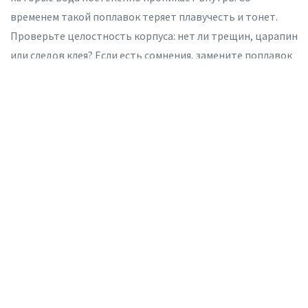
временем такой поплавок теряет плавучесть и тонет.
Проверьте целостность корпуса: нет ли трещин, царапин
или следов клея? Если есть сомнения, замените поплавок
на новый.
Также проверьте антенну. Если она сделана из нейлона
или другого впитывающего материалa, она может
намокнуть и стать тяжелее. Современные антенны из
стекловолокна или карбона解决这个问题.
Проверка перед каждым
забросом
Чтобы избежать неприятностей,养成 привычку
проверять оснастку перед каждой рыбалкой. Возьмите с
собой небольшую емкость с водой. Проведите тест:
опустите снасть в воду и посмотрите, как ведет себя