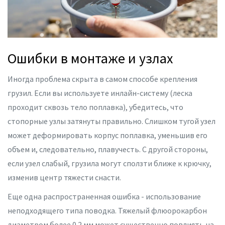
Ошибки в монтаже и узлах
Иногда проблема скрыта в самом способе крепления
грузил. Если вы используете инлайн-систему (леска
проходит сквозь тело поплавка), убедитесь, что
стопорные узлы затянуты правильно. Слишком тугой узел
может деформировать корпус поплавка, уменьшив его
объем и, следовательно, плавучесть. С другой стороны,
если узел слабый, грузила могут сползти ближе к крючку,
изменив центр тяжести снасти.
Еще одна распространенная ошибка - использование
неподходящего типа поводка. Тяжелый флюорокарбон
диаметром более 0.2 мм может существенно повлиять на