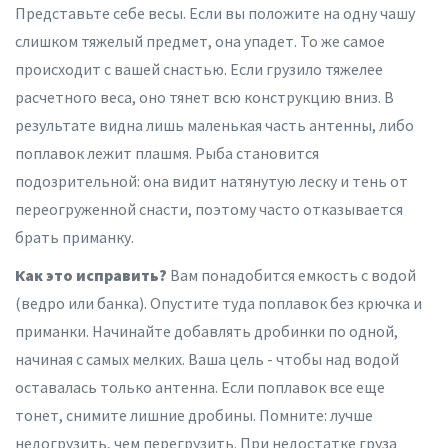
Представьте себе весы. Если вы положите на одну чашу
слишком тяжелый предмет, она упадет. То же самое
происходит с вашей снастью. Если грузило тяжелее
расчетного веса, оно тянет всю конструкцию вниз. В
результате видна лишь маленькая часть антенны, либо
поплавок лежит плашмя. Рыба становится
подозрительной: она видит натянутую леску и тень от
переогруженной снасти, поэтому часто отказывается
брать приманку.
Как это исправить?
Вам понадобится емкость с водой
(ведро или банка). Опустите туда поплавок без крючка и
приманки. Начинайте добавлять дробинки по одной,
начиная с самых мелких. Ваша цель - чтобы над водой
оставалась только антенна. Если поплавок все еще
тонет, снимите лишние дробины. Помните: лучше
недогрузить, чем перегрузить. При недостатке груза