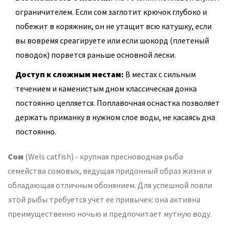
ограничителем. Если сом заглотит крючок глубоко и
побежит в коряжник, он не утащит всю катушку, если
вы вовремя среагируете или если шокорд (плетеный
поводок) порвется раньше основной лески.
Доступ к сложным местам:
В местах с сильным
течением и каменистым дном классическая донка
постоянно цепляется. Поплавочная оснастка позволяет
держать приманку в нужном слое воды, не касаясь дна
постоянно.
Сом
(
Wels catfish
) -
крупная пресноводная рыба
семейства сомовых, ведущая придонный образ жизни и
обладающая отличным обонянием
. Для успешной ловли
этой рыбы требуется учет ее привычек: она активна
преимущественно ночью и предпочитает мутную воду.