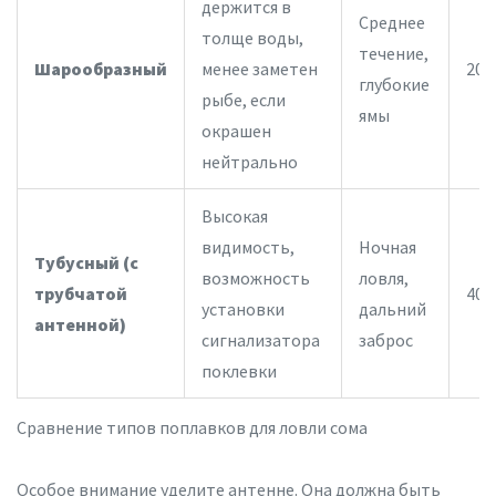
держится в
Среднее
толще воды,
течение,
Шарообразный
менее заметен
20-
глубокие
рыбе, если
ямы
окрашен
нейтрально
Высокая
видимость,
Ночная
Тубусный (с
возможность
ловля,
трубчатой
40-
установки
дальний
антенной)
сигнализатора
заброс
поклевки
Сравнение типов поплавков для ловли сома
Особое внимание уделите антенне. Она должна быть