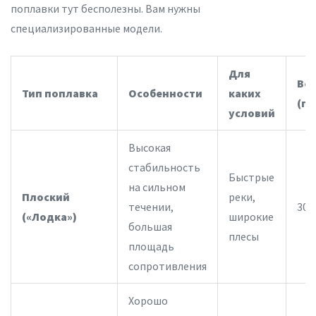
поплавки тут бесполезны. Вам нужны
специализированные модели.
Для
Вес
Тип поплавка
Особенности
каких
(гр
условий
Высокая
стабильность
Быстрые
на сильном
Плоский
реки,
течении,
30-
(«Лодка»)
широкие
большая
плесы
площадь
сопротивления
Хорошо