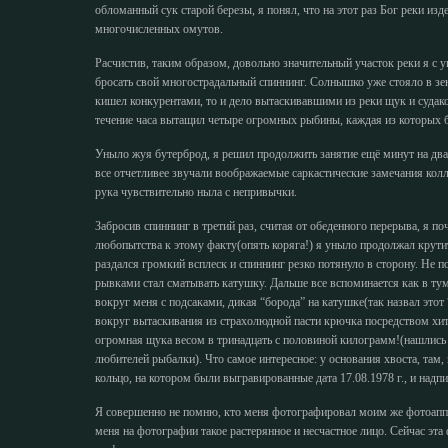
обломанный сук старой березы, я понял, что на этот раз Бог реки изд
многочисленных омутов.
Расчистив, таким образом, довольно значительный участок реки я с
бросать свой многострадальный спиннинг. Солнышко уже стояло в зе
кишел конкурентами, то и дело вытаскивавшими из реки щук и суда
течение часа вытащил четыре огромных рыбины, каждая из которых 
Уныло жуя бутерброд, я решил продолжить занятие ещё минут на два
все отчетливее звучали воображаемые саркастические замечания колл
рука чувствительно ныла с непривычки.
Забросив спиннинг в третий раз, считая от обеденного перерыва, я 
любопытства к этому факту(опять коряга!) я уныло продолжал крути
раздался громкий всплеск и спиннинг резко потянуло в сторону. Не 
рывками стал сматывать катушку. Дальше все вспоминается как в тум
вокруг меня с подсаками, дикая “борода” на катушке(так назвал этот
вокруг вытаскивания из страхолюдной пасти крючка посредством хи
огромная щука весом в тринадцать с половиной килограмм!(нашлись 
любителей рыбалки). Что самое интересное: у основания хвоста, там,
кольцо, на котором были выгравированные дата 17.08.1978 г., и надп
Я совершенно не помню, кто меня фотографировал моим же фотоаппа
меня на фотографии такое растерянное и несчастное лицо. Сейчас эта