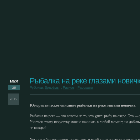
Рыбалка на реке глазами нович
Март
Рубрики:
Водоёмы
,
Разное
,
Рассказы
25
2015
Юмористическое описание рыбалки на реке глазами новичка.
Рыбалка на реке — это совсем не то, что удить рыбу на озере. Это —
Учиться этому искусству можно начинать в любой момент, но добить
не каждый.
Уныние и безысходность поселились в моей душе после этих реплик 