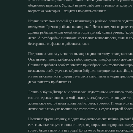
обеденного перерыва. Удочкой на реке рыбу ловят только те, кому до 1
возрастная категория…придется покупать спиннинг.
Изучив несколько пособий для начинающих рыбаков, занялся подго
именуемом “речная рыбалка на хищника”. Дело в том, что на реке ест
Донная рыбалка не для меня(как я тогда думал), ловить речных “кор
легко. А вот борьба с хищником: состязание выносливости, силы и хр
бесстрашного офисного работника, как я.
Подготовка заняла у меня все выходные дни, поэтому поход за скаль
Оказывается, покупка блесен, выбор катушек и подбор лески доволь
Спиннинг требовал особых навыков при забросе, мои тренировки про
нескольких особо удачных забросов бабушек, сидящих на скамейке, 
мячом выстроились в шеренгу метрах в ста от меня и нецензурно ко
делая попыток приблизиться.
Ловить рыбу на Днепре мне показалось недостойным истинного профе
самого перспективного, на мой взгляд, места(отсутствие конкурентов
живописное место) занял приличный отрезок времени. И когда мои по
летнее солнышко уже взошло над горизонтом, я сделал первый бросо
Неспешно крутя катушку, я вдруг почувствовал сильнейший рывок! 
есть силы стал тянуть спиннинг вверх, одновременно судорожно накр
готово было выскочить из груди! Когда же до берега оставалось окол