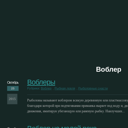
Воблер
Воблеры
Октябрь
Рубрики:
Воблер
,
Рыбная ловля
,
Рыболовные снасти
25
2015
Рыболовы называют воблером всякую деревянную или пластмассовую
благодаря которой при подтягивании приманка ныряет под воду и, дв
движения, имитируя убегающую или раненую рыбку. Наилучших...