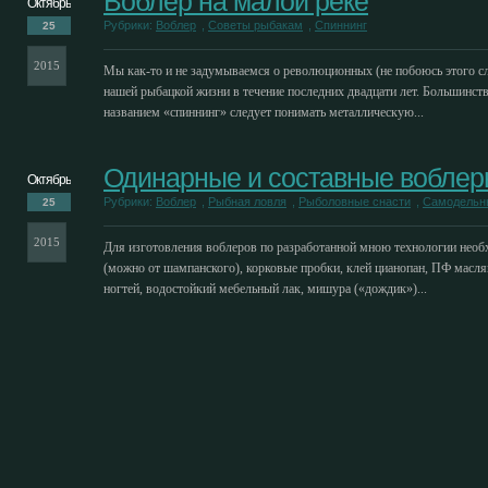
Воблер на малой реке
Октябрь
Рубрики:
Воблер
,
Советы рыбакам
,
Спиннинг
25
2015
Мы как-то и не задумываемся о революционных (не побоюсь этого с
нашей рыбацкой жизни в течение последних двадцати лет. Большинств
названием «спиннинг» следует понимать металлическую...
Одинарные и составные воблер
Октябрь
Рубрики:
Воблер
,
Рыбная ловля
,
Рыболовные снасти
,
Самодельн
25
2015
Для изготовления воблеров по разработанной мною технологии нео
(можно от шампанского), корковые пробки, клей цианопан, ПФ масляна
ногтей, водостойкий мебельный лак, мишура («дождик»)...