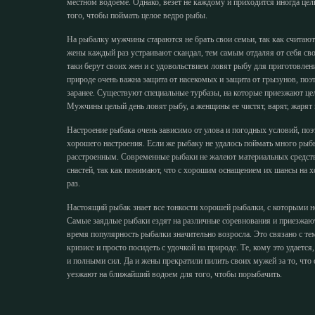
местном водоеме. Однако, везет не каждому и приходится иногда цел
того, чтобы поймать целое ведро рыбы.
На рыбалку мужчины стараются не брать свои семьи, так как считаю
жены каждый раз устраивают скандал, тем самым отдаляя от себя с
таки берут своих жен и с удовольствием ловят рыбу для приготовлени
природе очень важна защита от насекомых и защита от грызунов, по
заранее. Существуют специальные турбазы, на которые приезжают це
Мужчины целый день ловят рыбу, а женщины ее чистят, варят, жарят 
Настроение рыбака очень зависимо от улова и погодных условий, по
хорошего настроения. Если же рыбаку не удалось поймать много рыб
расстроенным. Современные рыбаки не жалеют материальных средств
снастей, так как понимают, что с хорошим оснащением их шансы на 
раз.
Настоящий рыбак знает все тонкости хорошей рыбалки, с которыми н
Самые заядлые рыбаки ездят на различные соревнования и приезжают
время популярность рыбалки значительно возросла. Это связано с тем
кризисе и просто посидеть с удочкой на природе. Те, кому это удае
и полными сил. Да и жены прекратили пилить своих мужей за то, чт
уезжают на ближайший водоем для того, чтобы порыбачить.