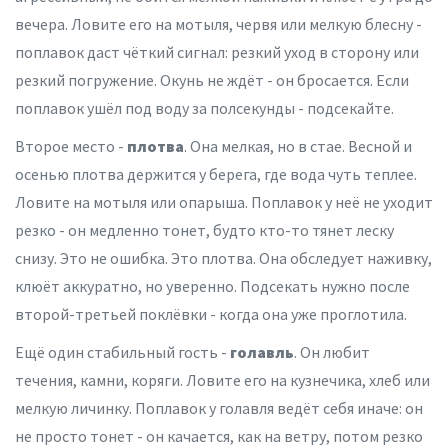
вечера. Ловите его на мотыля, червя или мелкую блесну -
поплавок даст чёткий сигнал: резкий уход в сторону или
резкий погружение. Окунь не ждёт - он бросается. Если
поплавок ушёл под воду за полсекунды - подсекайте.
Второе место -
плотва
. Она мелкая, но в стае. Весной и
осенью плотва держится у берега, где вода чуть теплее.
Ловите на мотыля или опарыша. Поплавок у неё не уходит
резко - он медленно тонет, будто кто-то тянет леску
снизу. Это не ошибка. Это плотва. Она обследует наживку,
клюёт аккуратно, но уверенно. Подсекать нужно после
второй-третьей поклёвки - когда она уже проглотила.
Ещё один стабильный гость -
голавль
. Он любит
течения, камни, коряги. Ловите его на кузнечика, хлеб или
мелкую личинку. Поплавок у голавля ведёт себя иначе: он
не просто тонет - он качается, как на ветру, потом резко