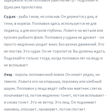
Щука уже проглотила.
Судак
- рыба тихая, но опасная. Он держится у дна, в
тени, в корягах. Поплавок здесь используется не для
подвеса, а для контроля глубины. Ловите на мотыля или
кусочек рыбьего филе. Поплавок у судака не дрожит - он
просто медленно уходит вниз. Без резких движений. Это
не плотва. Это судак. Он не торопится. Вы должны ждать.
Подсекайте только тогда, когда поплавок лёг на воду и
не всплывает.
Лещ
- король поплавочной ловли. Он клюёт редко, но
тяжело. Ловите его на опарыша, перловку или хлебный
шарик. Поплавок у леща ведёт себя как маятник: слегка
покачивается, потом медленно тонет, потом всплывает -
и снова тонет. Это не ветер. Это лещ. Он поднимает
наживку, опускает, проверяет, потом глотает.