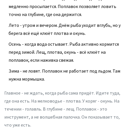
медленно просыпается. Поплавок позволяет ловить
точно на глубине, где она держится.
Лето - утром и вечером. Днём рыба уходит вглубь, но у
берега всё ещё клюёт плотва и окунь.
Осень - когда вода остывает. Рыба активно кормится
перед зимой. Лещ, плотва, окунь - всё клюёт на
поплавок, если наживка свежая.
Зима - не ловят. Поплавок не работает под льдом. Там
нужна мормышка.
Главное - не ждать, когда рыба сама придёт. Идите туда,
где она есть. На мелководье - плотва. У коряг - окунь. На
течении - голавль. В глубине - лещ. Поплавок - это
инструмент, а не волшебная палочка. Он показывает то,
что уже есть.