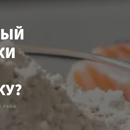
НЫЙ
КИ
КУ?
Е РЫБЫ