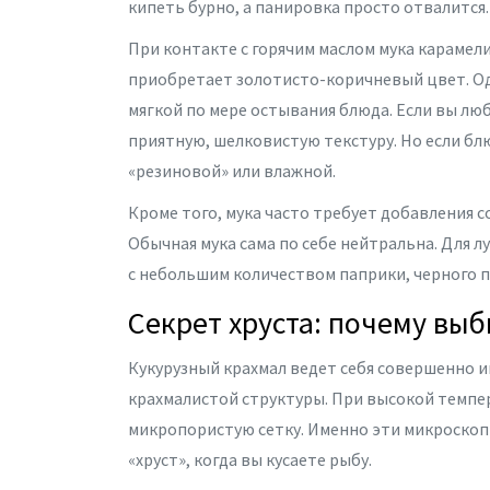
кипеть бурно, а панировка просто отвалится.
При контакте с горячим маслом мука карамел
приобретает золотисто-коричневый цвет. Од
мягкой по мере остывания блюда. Если вы люб
приятную, шелковистую текстуру. Но если бл
«резиновой» или влажной.
Кроме того, мука часто требует добавления со
Обычная мука сама по себе нейтральна. Для 
с небольшим количеством паприки, черного п
Секрет хруста: почему вы
Кукурузный крахмал
ведет себя совершенно ин
крахмалистой структуры. При высокой темпер
микропористую сетку. Именно эти микроскоп
«хруст», когда вы кусаете рыбу.