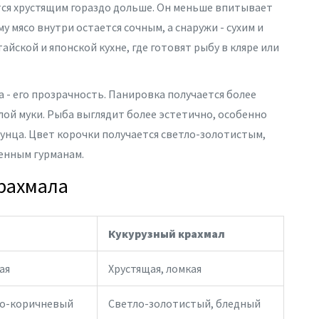
ется хрустящим гораздо дольше. Он меньше впитывает
у мясо внутри остается сочным, а снаружи - сухим и
айской и японской кухне, где готовят рыбу в кляре или
 - его прозрачность. Панировка получается более
слой муки. Рыба выглядит более эстетично, особенно
 тунца. Цвет корочки получается светло-золотистым,
енным гурманам.
рахмала
Кукурузный крахмал
ая
Хрустящая, ломкая
то-коричневый
Светло-золотистый, бледный