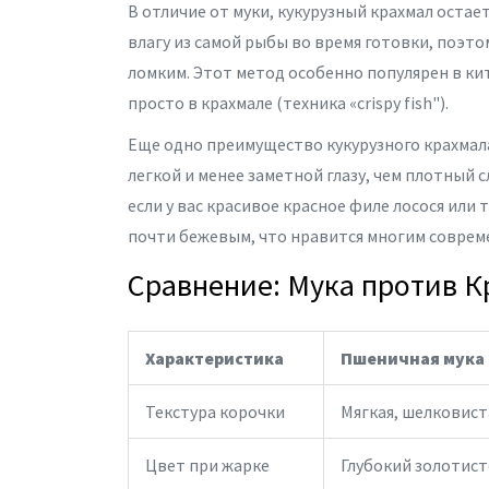
В отличие от муки, кукурузный крахмал оста
влагу из самой рыбы во время готовки, поэтом
ломким. Этот метод особенно популярен в кит
просто в крахмале (техника «crispy fish").
Еще одно преимущество кукурузного крахмала
легкой и менее заметной глазу, чем плотный 
если у вас красивое красное филе лосося или
почти бежевым, что нравится многим соврем
Сравнение: Мука против К
Характеристика
Пшеничная мука
Текстура корочки
Мягкая, шелковист
Цвет при жарке
Глубокий золотис