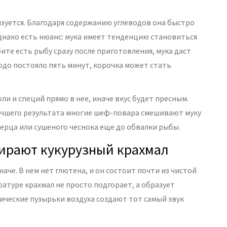
изуется. Благодаря содержанию углеводов она быстро
нако есть нюанс: мука имеет тенденцию становиться
ите есть рыбу сразу после приготовления, мука даст
юдо постояло пять минут, корочка может стать
ли и специй прямо в нее, иначе вкус будет пресным.
лучшего результата многие шеф-повара смешивают муку
ерца или сушеного чеснока еще до обвалки рыбы.
бирают кукурузный крахмал
аче. В нем нет глютена, и он состоит почти из чистой
атуре крахмал не просто подгорает, а образует
ические пузырьки воздуха создают тот самый звук