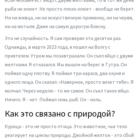
если человек ест яйцо с двумя желтками, то в тот же день
рыба не клюет. Не просто плохо клюет - вообще не берет.
Ни на живца, ни на искусственную приманку, ни на червя,
ни на мотыля. Даже на самую дорогую блесну.
Это не случайность. Я сам проверял это десятки раз.
Однажды, в марте 2023 года, я пошел на Волгу с
приятелем. Утром мы позавтракали. Он съел яйцо с двумя
желтками. Я отказался. Мы вышли на берег в 7 утра. Он
поймал одну плотву. Я поймал три карася, два окуня и
одного леща. Он сказал: «Наверное, просто везет тебе». Я
молчал. Через неделю - то же самое. Он съел такое яйцо.
Ничего. Я - нет. Поймал семь рыб. Он - ноль.
Как это связано с природой?
Курица - это не просто птица. Это животное, чье тело
реагирует на циклы природы. Двойной желток - это сбой