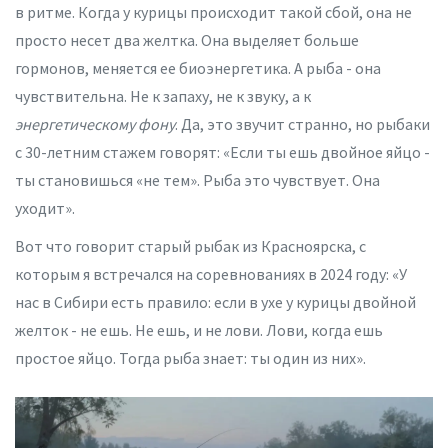
в ритме. Когда у курицы происходит такой сбой, она не
просто несет два желтка. Она выделяет больше
гормонов, меняется ее биоэнергетика. А рыба - она
чувствительна. Не к запаху, не к звуку, а к
энергетическому фону
. Да, это звучит странно, но рыбаки
с 30-летним стажем говорят: «Если ты ешь двойное яйцо -
ты становишься «не тем». Рыба это чувствует. Она
уходит».
Вот что говорит старый рыбак из Красноярска, с
которым я встречался на соревнованиях в 2024 году: «У
нас в Сибири есть правило: если в ухе у курицы двойной
желток - не ешь. Не ешь, и не лови. Лови, когда ешь
простое яйцо. Тогда рыба знает: ты один из них».