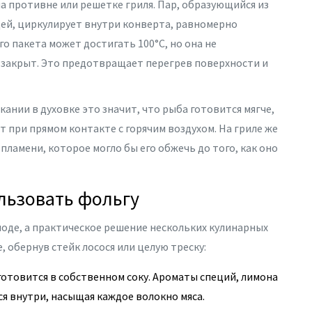
а противне или решетке гриля. Пар, образующийся из
ей, циркулирует внутри конверта, равномерно
о пакета может достигать 100°C, но она не
 закрыт. Это предотвращает перегрев поверхности и
кании в духовке это значит, что рыба готовится мягче,
т при прямом контакте с горячим воздухом. На гриле же
ламени, которое могло бы его обжечь до того, как оно
льзовать фольгу
моде, а практическое решение нескольких кулинарных
 обернув стейк лосося или целую треску:
отовится в собственном соку. Ароматы специй, лимона
тся внутри, насыщая каждое волокно мяса.